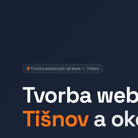
Tvorba webových stránek — Tišnov
Tvorba we
Tišnov
a ok