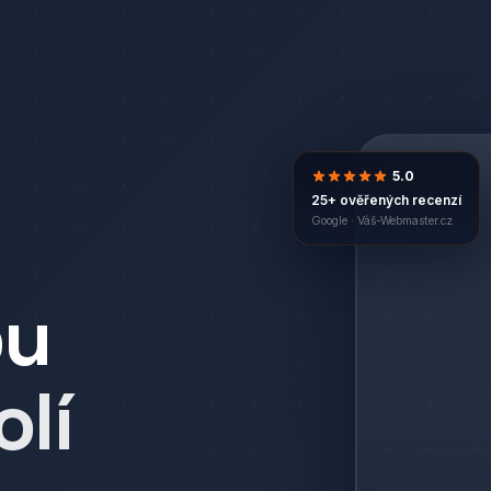
5.0
25+ ověřených recenzí
Google ·
Váš-Webmaster.cz
bu
olí