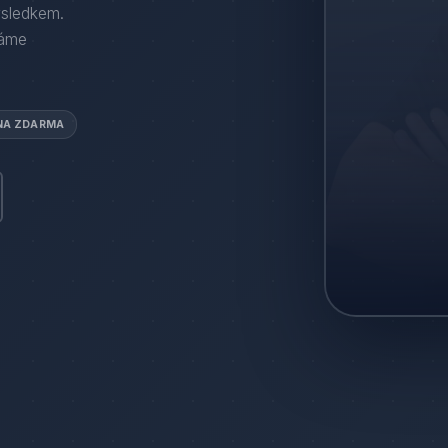
ýsledkem.
áme
NA ZDARMA