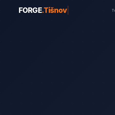
FORGE
.
Tišnov
|
T
WEBY PRO OBORY
Weby pro obory
19
Řemeslníci
Srovnání
8
Advokáti
Průvodce
8
Startupy
Blog
7
Advokáti (solo)
Zubaři
Okna a dveře
Bezpečnostní služby
Web od 7 490 Kč
Kalkulač