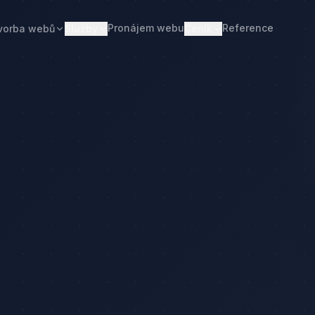
Pronájem webu
Reference
vorba webů
Služby
Ceník
Web od 7 490 Kč
Ceník tvorby webu
Realitní makléři
Restaurace
Pronájem webu
Kalkulačka ceny
Developeři
Freelanceři
Správa webu
Kolik stojí web
Stavební firmy
Realitní kanceláře
Tvorba firemního webu
Kolik stojí firemní web
Penziony
Malé restaurace
Redesign webu
Kolik stojí redesign
Truhláři
Podlaháři
Správa WordPressu
Správa WordPressu — cena
Fotovoltaika
Kuchyňská studia
Web pro malé firmy
Kolik stojí web v 2026
Web pro podnikatele
Web pro malou firmu
ka ceny
Web, který přivádí poptávky
Proč web stojí méně