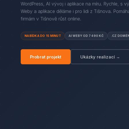
WordPress, AI vývoj i aplikace na míru. Rychle, s v
Weby a aplikace děláme i pro lidi
z
Tišnova
. Pomáh
firmám
v
Tišnově
růst online.
NABÍDKA DO 15 MINUT
AI WEBY OD 7 490 KČ
.CZ DOMÉ
Probrat projekt
Ukázky realizací →