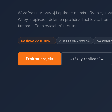
WordPress, AI vývoj i aplikace na míru. Rychle, s v
Weby a aplikace děláme i pro lidi
z
Tachlovic
. Pom
firmám
v
Tachlovicích
růst online.
NABÍDKA DO 15 MINUT
AI WEBY OD 7 490 KČ
.CZ DOMÉ
Probrat projekt
Ukázky realizací →