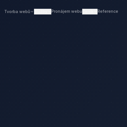
Pronájem webu
Reference
Tvorba webů
Služby
Ceník
Web od 7 490 Kč
Ceník tvorby webu
Realitní makléři
Restaurace
Pronájem webu
Kalkulačka ceny
Developeři
Freelanceři
Správa webu
Kolik stojí web
Stavební firmy
Realitní kanceláře
Tvorba firemního webu
Kolik stojí firemní web
Penziony
Malé restaurace
Redesign webu
Kolik stojí redesign
Truhláři
Podlaháři
Správa WordPressu
Správa WordPressu — cena
Fotovoltaika
Kuchyňská studia
Web pro malé firmy
Kolik stojí web v 2026
y
Web pro podnikatele
Web pro malou firmu
ulačka ceny
Web, který přivádí poptávky
Proč web stojí méně