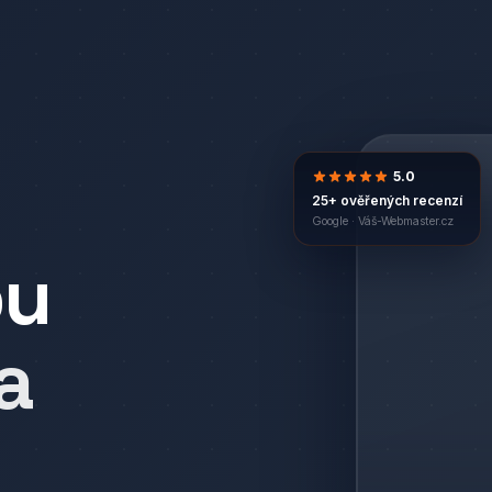
5.0
25+ ověřených recenzí
Google ·
Váš-Webmaster.cz
bu
a