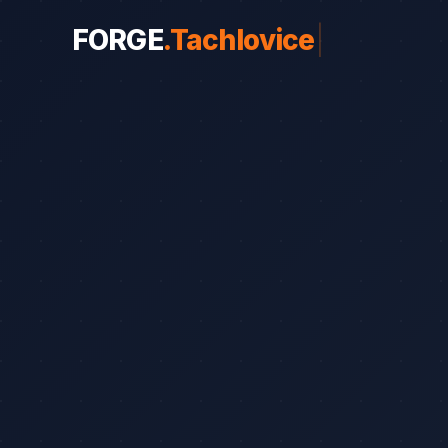
FORGE
.
Tachlovice
|
WEBY PRO OBORY
Weby pro obory
19
Řemeslníci
Srovnání
8
Advokáti
Průvodce
8
Startupy
Blog
7
Advokáti (solo)
Zubaři
Okna a dveře
Bezpečnostní služb
Web od 7 490 Kč
Kalk