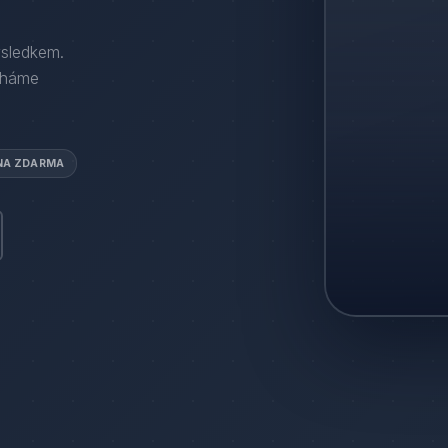
ýsledkem.
áháme
NA ZDARMA