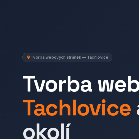
Tvorba webových stránek — Tachlovice
Tvorba we
Tachlovice
okolí