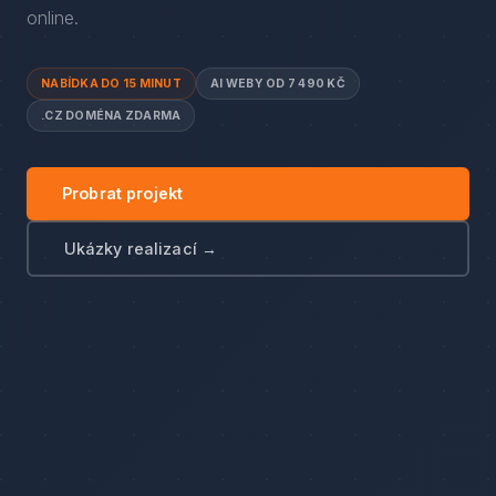
online.
NABÍDKA DO 15 MINUT
AI WEBY OD 7 490 KČ
.CZ DOMÉNA ZDARMA
Probrat projekt
Ukázky realizací →