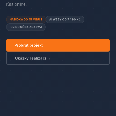
růst online.
NABÍDKA DO 15 MINUT
AI WEBY OD 7 490 KČ
.CZ DOMÉNA ZDARMA
Probrat projekt
Ukázky realizací →