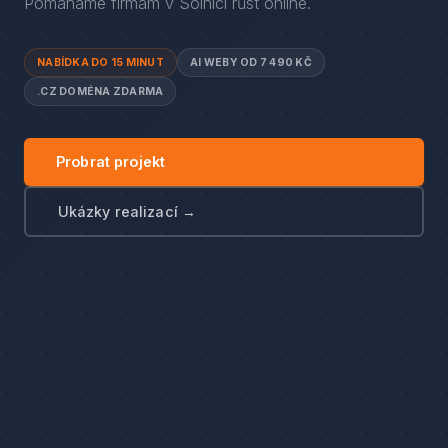
Pomáháme firmám
v
Solnici
růst online.
NABÍDKA DO 15 MINUT
AI WEBY OD 7 490 KČ
.CZ DOMÉNA ZDARMA
Probrat projekt
Ukázky realizací →