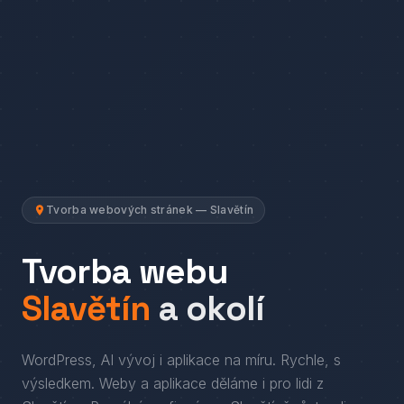
Tvorba webových stránek — Slavětín
Tvorba webu
Slavětín
a okolí
WordPress, AI vývoj i aplikace na míru. Rychle, s
výsledkem.
Weby a aplikace děláme i pro lidi
z