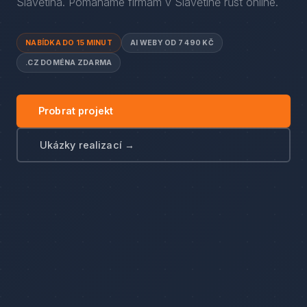
Slavětína
. Pomáháme firmám
v
Slavětíně
růst online.
NABÍDKA DO 15 MINUT
AI WEBY OD 7 490 KČ
.CZ DOMÉNA ZDARMA
Probrat projekt
Ukázky realizací →