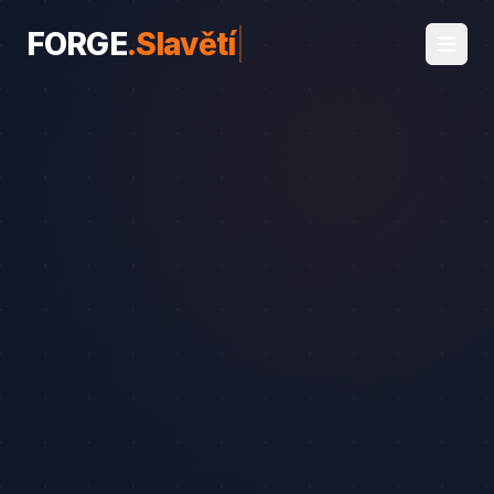
FORGE
.
Slavětín
|