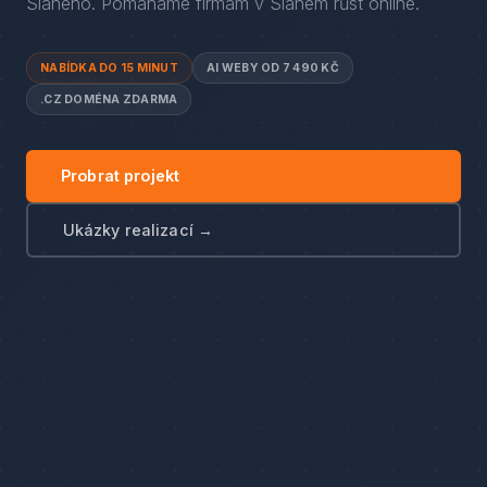
Slaného
. Pomáháme firmám
v
Slaném
růst online.
NABÍDKA DO 15 MINUT
AI WEBY OD 7 490 KČ
.CZ DOMÉNA ZDARMA
Probrat projekt
Ukázky realizací →