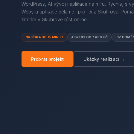
WordPress, AI vývoj i aplikace na míru. Rychle, s v
Weby a aplikace děláme i pro lidi
z
Skuhrova
. Pom
firmám
v
Skuhrově
růst online.
NABÍDKA DO 15 MINUT
AI WEBY OD 7 490 KČ
.CZ DOMÉ
Probrat projekt
Ukázky realizací →