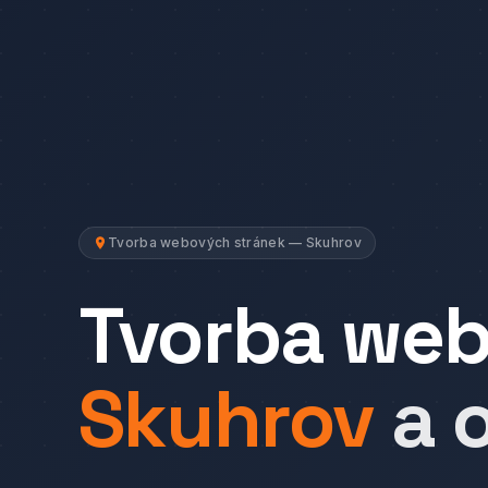
Tvorba webových stránek — Skuhrov
Tvorba we
Skuhrov
a 