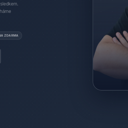
ýsledkem.
áháme
NA ZDARMA