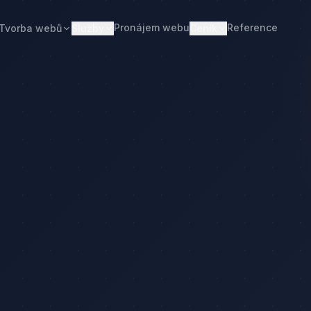
Pronájem webu
Reference
Tvorba webů
Služby
Ceník
Web od 7 490 Kč
Ceník tvorby webu
Realitní makléři
Restaurace
Pronájem webu
Kalkulačka ceny
Developeři
Freelanceři
Správa webu
Kolik stojí web
Stavební firmy
Realitní kanceláře
Tvorba firemního webu
Kolik stojí firemní web
Penziony
Malé restaurace
Redesign webu
Kolik stojí redesign
Truhláři
Podlaháři
Správa WordPressu
Správa WordPressu — cena
Fotovoltaika
Kuchyňská studia
Web pro malé firmy
Kolik stojí web v 2026
Web pro podnikatele
Web pro malou firmu
čka ceny
Web, který přivádí poptávky
Proč web stojí méně