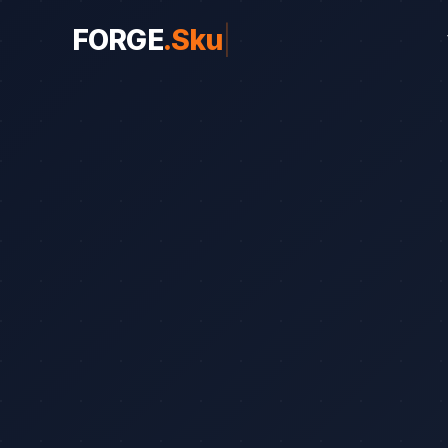
FORGE
.
Skuhrov
|
WEBY PRO OBORY
Weby pro obory
19
Řemeslníci
Srovnání
8
Advokáti
Průvodce
8
Startupy
Blog
7
Advokáti (solo)
Zubaři
Okna a dveře
Bezpečnostní služby
Web od 7 490 Kč
Kalkula