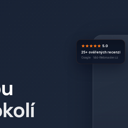
5.0
25+ ověřených recenzí
Google ·
Váš-Webmaster.cz
bu
okolí