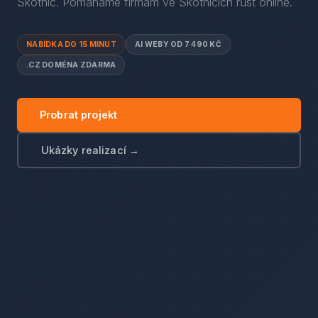
Skotnic
. Pomáháme firmám
ve
Skotnicích
růst online.
NABÍDKA DO 15 MINUT
AI WEBY OD 7 490 KČ
.CZ DOMÉNA ZDARMA
Probrat projekt
Ukázky realizací →