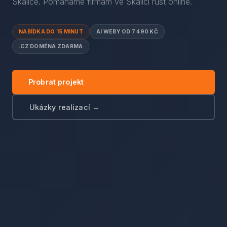
Skalice
. Pomáháme firmám
ve
Skalici
růst online.
NABÍDKA DO 15 MINUT
AI WEBY OD 7 490 KČ
.CZ DOMÉNA ZDARMA
Probrat projekt
Ukázky realizací →