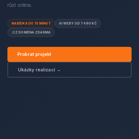
růst online.
NABÍDKA DO 15 MINUT
AI WEBY OD 7 490 KČ
.CZ DOMÉNA ZDARMA
Probrat projekt
Ukázky realizací →