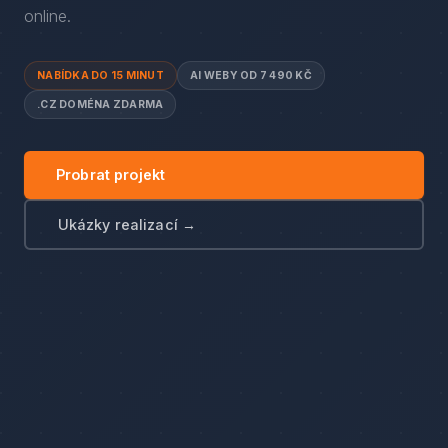
online.
NABÍDKA DO 15 MINUT
AI WEBY OD 7 490 KČ
.CZ DOMÉNA ZDARMA
Probrat projekt
Ukázky realizací →