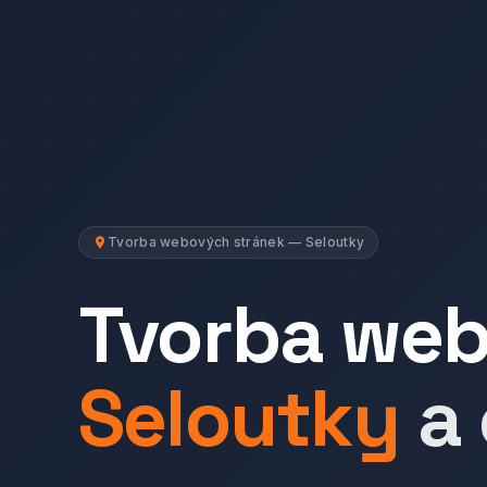
Tvorba webových stránek — Seloutky
Tvorba we
Seloutky
a 