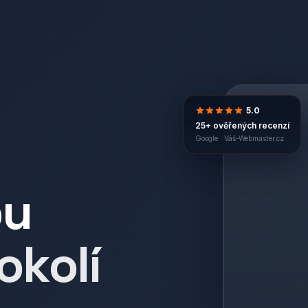
5.0
25+ ověřených recenzí
Google ·
Váš-Webmaster.cz
bu
okolí