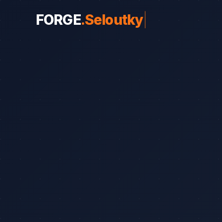
FORGE
.
weby
|
WEBY PRO OBORY
Weby pro obory
19
Řemeslníci
Srovnání
8
Advokáti
Průvodce
8
Startupy
Blog
7
Advokáti (solo)
Zubaři
Okna a dveře
Bezpečnostní služby
Web od 7 490 Kč
Kalkul