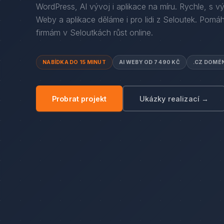
WordPress, AI vývoj i aplikace na míru. Rychle, s v
Weby a aplikace děláme i pro lidi
z
Seloutek
. Pomá
firmám
v
Seloutkách
růst online.
NABÍDKA DO 15 MINUT
AI WEBY OD 7 490 KČ
.CZ DOMÉ
Probrat projekt
Ukázky realizací →