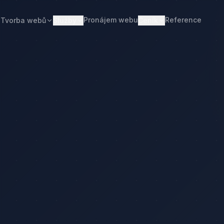
Pronájem webu
Reference
Tvorba webů
Služby
Ceník
Web od 7 490 Kč
Ceník tvorby webu
Realitní makléři
Restaurace
Pronájem webu
Kalkulačka ceny
Developeři
Freelanceři
Správa webu
Kolik stojí web
Stavební firmy
Realitní kanceláře
Tvorba firemního webu
Kolik stojí firemní web
Penziony
Malé restaurace
Redesign webu
Kolik stojí redesign
Truhláři
Podlaháři
Správa WordPressu
Správa WordPressu — cena
Fotovoltaika
Kuchyňská studia
Web pro malé firmy
Kolik stojí web v 2026
Web pro podnikatele
Web pro malou firmu
ačka ceny
Web, který přivádí poptávky
Proč web stojí méně