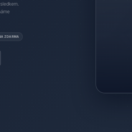
ýsledkem.
háme
NA ZDARMA