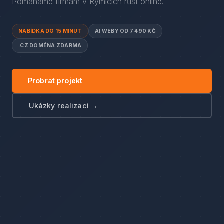
Pomáháme firmám
v
Rymicích
růst online.
NABÍDKA DO 15 MINUT
AI WEBY OD 7 490 KČ
.CZ DOMÉNA ZDARMA
Probrat projekt
Ukázky realizací →