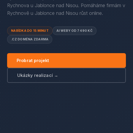
Rychnova u Jablonce nad Nisou
. Pomáháme firmám
v
Rychnově u Jablonce nad Nisou
růst online.
NABÍDKA DO 15 MINUT
AI WEBY OD 7 490 KČ
.CZ DOMÉNA ZDARMA
Probrat projekt
Ukázky realizací →