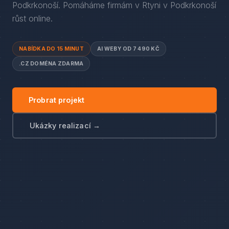
Podkrkonoší
. Pomáháme firmám
v
Rtyni v Podkrkonoší
růst online.
NABÍDKA DO 15 MINUT
AI WEBY OD 7 490 KČ
.CZ DOMÉNA ZDARMA
Probrat projekt
Ukázky realizací →