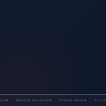
WEBOVÉ APLIKACE
SPRÁVA WEBŮ
AI VÝVOJ