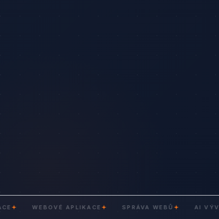
WEBOVÉ APLIKACE
SPRÁVA WEBŮ
AI VÝVOJ