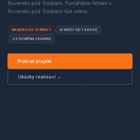
Rovenska pod Troskami
. Pomáháme firmám
v
Rovensku pod Troskami
růst online.
NABÍDKA DO 15 MINUT
AI WEBY OD 7 490 KČ
.CZ DOMÉNA ZDARMA
Probrat projekt
Ukázky realizací →