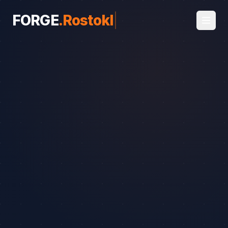
FORGE
.
Rostoklaty
|