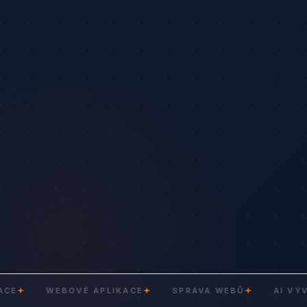
WEBOVÉ APLIKACE
SPRÁVA WEBŮ
AI VÝVOJ