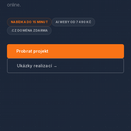
online.
NABÍDKA DO 15 MINUT
AI WEBY OD 7 490 KČ
.CZ DOMÉNA ZDARMA
Probrat projekt
Ukázky realizací →