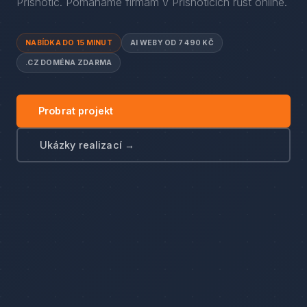
Přísnotic
. Pomáháme firmám
v
Přísnoticích
růst online.
NABÍDKA DO 15 MINUT
AI WEBY OD 7 490 KČ
.CZ DOMÉNA ZDARMA
Probrat projekt
Ukázky realizací →