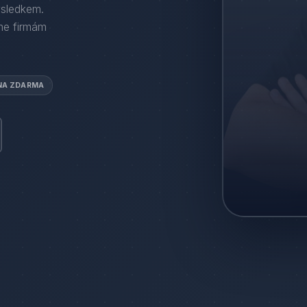
ýsledkem.
e firmám
NA ZDARMA