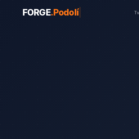
FORGE
.
Podolí
|
T
WEBY PRO OBORY
Weby pro obory
19
Řemeslníci
Srovnání
8
Advokáti
Průvodce
8
Startupy
Blog
7
Advokáti (solo)
Zubaři
Okna a dveře
Bezpečnostní služby
Web od 7 490 Kč
Kalkulačk