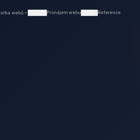
Pronájem webu
Reference
vorba webů
Služby
Ceník
Web od 7 490 Kč
Ceník tvorby webu
Realitní makléři
Restaurace
Pronájem webu
Kalkulačka ceny
Developeři
Freelanceři
Správa webu
Kolik stojí web
Stavební firmy
Realitní kanceláře
Tvorba firemního webu
Kolik stojí firemní web
Penziony
Malé restaurace
Redesign webu
Kolik stojí redesign
Truhláři
Podlaháři
Správa WordPressu
Správa WordPressu — cena
Fotovoltaika
Kuchyňská studia
Web pro malé firmy
Kolik stojí web v 2026
Web pro podnikatele
Web pro malou firmu
a ceny
Web, který přivádí poptávky
Proč web stojí méně