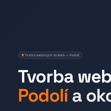
Tvorba webových stránek — Podolí
Tvorba we
Podolí
a oko