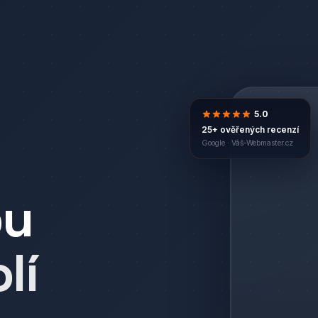
5.0
25+ ověřených recenzí
Google ·
Váš-Webmaster.cz
bu
lí