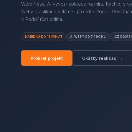
WordPress, AI vývoj i aplikace na míru. Rychle, s v
Weby a aplikace děláme i pro lidi
z
Podolí
. Pomáhám
v
Podolí
růst online.
NABÍDKA DO 15 MINUT
AI WEBY OD 7 490 KČ
.CZ DOMÉ
Probrat projekt
Ukázky realizací →