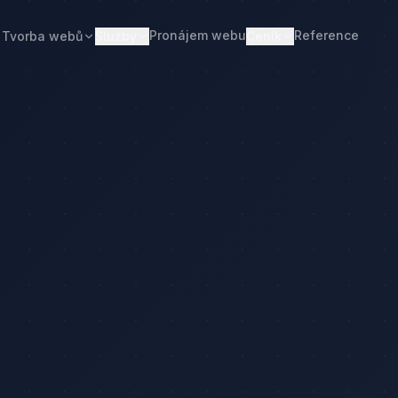
Pronájem webu
Reference
Tvorba webů
Služby
Ceník
Web od 7 490 Kč
Ceník tvorby webu
Realitní makléři
Restaurace
Pronájem webu
Kalkulačka ceny
Developeři
Freelanceři
Správa webu
Kolik stojí web
Stavební firmy
Realitní kanceláře
Tvorba firemního webu
Kolik stojí firemní web
Penziony
Malé restaurace
Redesign webu
Kolik stojí redesign
Truhláři
Podlaháři
Správa WordPressu
Správa WordPressu — cena
Fotovoltaika
Kuchyňská studia
Web pro malé firmy
Kolik stojí web v 2026
Web pro podnikatele
Web pro malou firmu
ačka ceny
Web, který přivádí poptávky
Proč web stojí méně