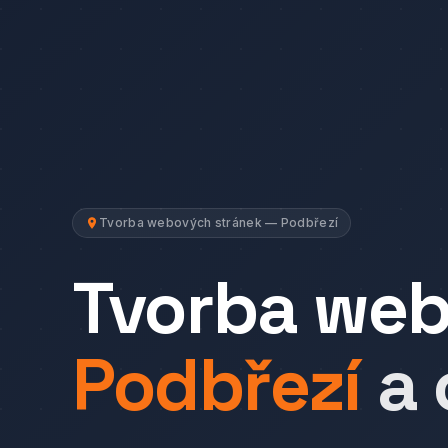
Tvorba webových stránek — Podbřezí
Tvorba we
Podbřezí
a 