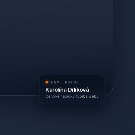
FOUNDER · FORGE
Milan Vodák
Zakladatel & vývojář