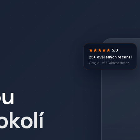
5.0
25+ ověřených recenzí
Google ·
Váš-Webmaster.cz
bu
okolí