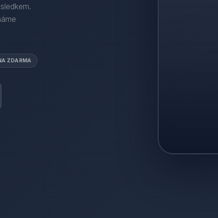
ýsledkem.
háme
NA ZDARMA