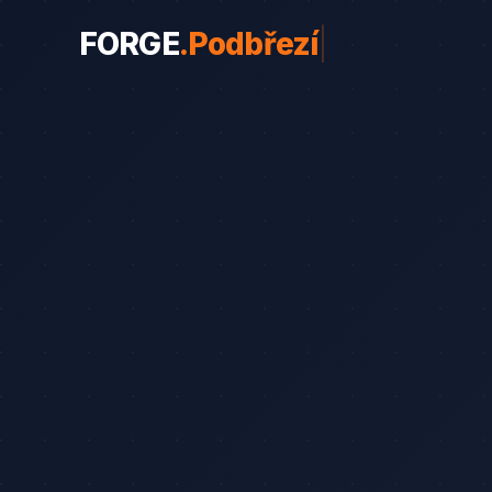
FORGE
.
Po
|
WEBY PRO OBORY
Weby pro obory
19
Řemeslníci
Srovnání
8
Advokáti
Průvodce
8
Startupy
Blog
7
Advokáti (solo)
Zubaři
Okna a dveře
Bezpečnostní služby
Web od 7 490 Kč
Kalkul