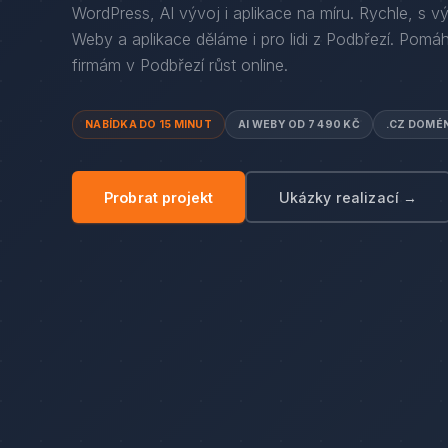
WordPress, AI vývoj i aplikace na míru. Rychle, s v
Weby a aplikace děláme i pro lidi
z
Podbřezí
. Pomá
firmám
v
Podbřezí
růst online.
NABÍDKA DO 15 MINUT
AI WEBY OD 7 490 KČ
.CZ DOMÉ
Probrat projekt
Ukázky realizací →