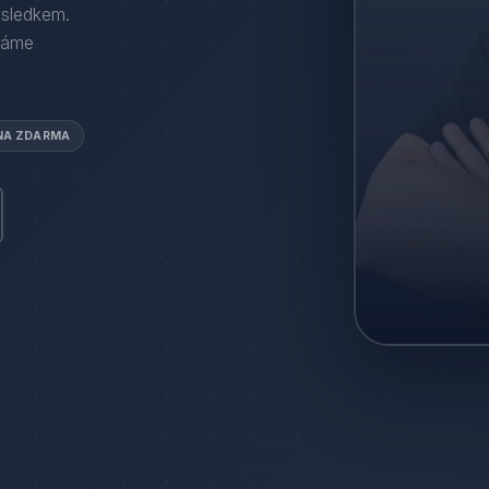
ýsledkem.
háme
NA ZDARMA