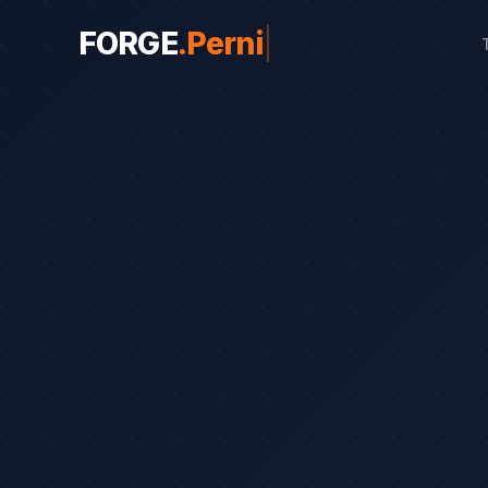
FORGE
.
Pernink
|
WEBY PRO OBORY
Weby pro obory
19
Řemeslníci
Srovnání
8
Advokáti
Průvodce
8
Startupy
Blog
7
Advokáti (solo)
Zubaři
Okna a dveře
Bezpečnostní služby
Web od 7 490 Kč
Kalkula