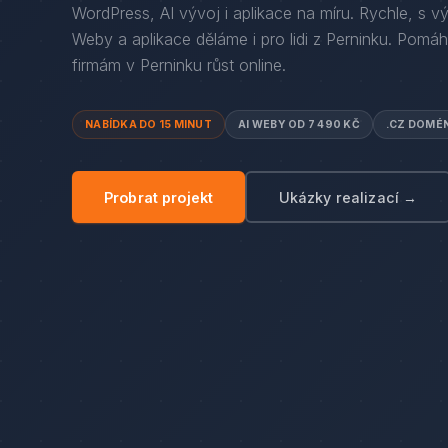
WordPress, AI vývoj i aplikace na míru. Rychle, s v
Weby a aplikace děláme i pro lidi
z
Perninku
. Pomá
firmám
v
Perninku
růst online.
NABÍDKA DO 15 MINUT
AI WEBY OD 7 490 KČ
.CZ DOMÉ
Probrat projekt
Ukázky realizací →