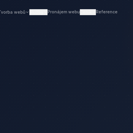
Pronájem webu
Reference
Tvorba webů
Služby
Ceník
Web od 7 490 Kč
Ceník tvorby webu
Realitní makléři
Restaurace
Pronájem webu
Kalkulačka ceny
Developeři
Freelanceři
Správa webu
Kolik stojí web
Stavební firmy
Realitní kanceláře
Tvorba firemního webu
Kolik stojí firemní web
Penziony
Malé restaurace
Redesign webu
Kolik stojí redesign
Truhláři
Podlaháři
Správa WordPressu
Správa WordPressu — cena
Fotovoltaika
Kuchyňská studia
Web pro malé firmy
Kolik stojí web v 2026
Web pro podnikatele
Web pro malou firmu
čka ceny
Web, který přivádí poptávky
Proč web stojí méně