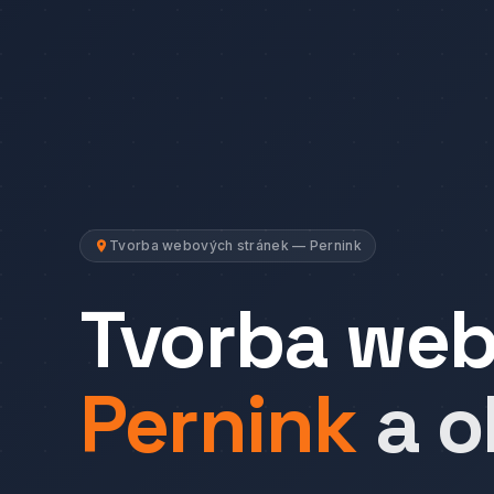
Tvorba webových stránek — Pernink
Tvorba we
Pernink
a o