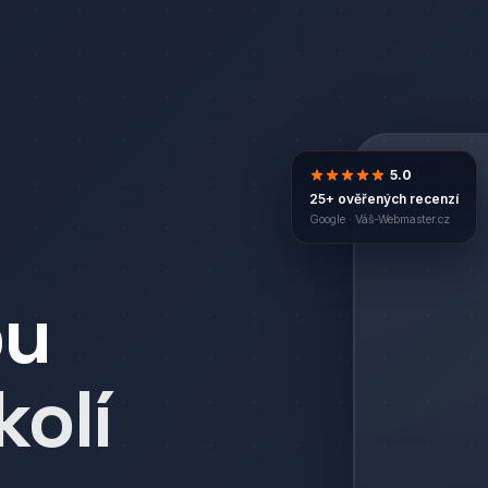
5.0
25+ ověřených recenzí
Google ·
Váš-Webmaster.cz
bu
kolí