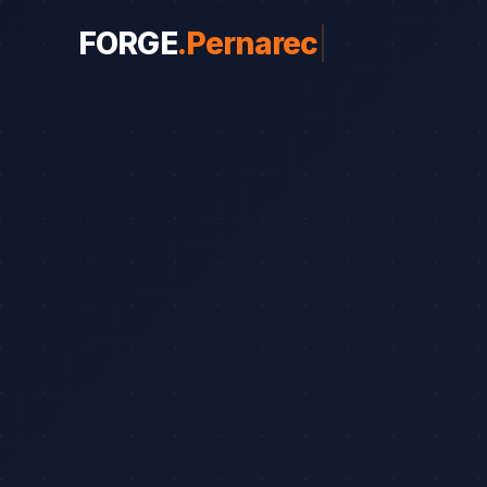
FORGE
.
Pernarec
|
WEBY PRO OBORY
Weby pro obory
19
Řemeslníci
Srovnání
8
Advokáti
Průvodce
8
Startupy
Blog
7
Advokáti (solo)
Zubaři
Okna a dveře
Bezpečnostní služby
Web od 7 490 Kč
Kalkul