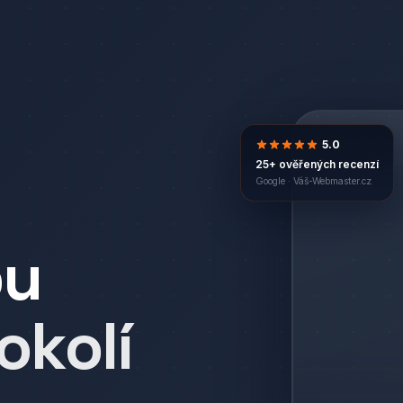
5.0
25+ ověřených recenzí
Google ·
Váš-Webmaster.cz
bu
okolí