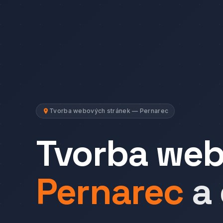
Tvorba webových stránek — Pernarec
Tvorba we
Pernarec
a 