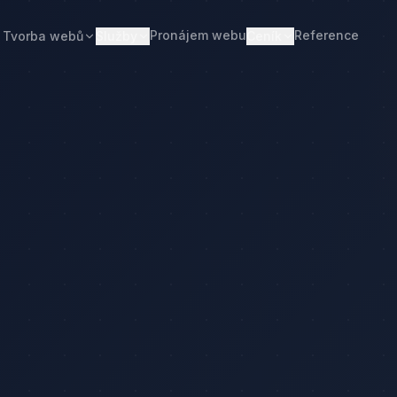
Pronájem webu
Reference
Tvorba webů
Služby
Ceník
Web od 7 490 Kč
Ceník tvorby webu
Realitní makléři
Restaurace
Pronájem webu
Kalkulačka ceny
Developeři
Freelanceři
Správa webu
Kolik stojí web
Stavební firmy
Realitní kanceláře
Tvorba firemního webu
Kolik stojí firemní web
Penziony
Malé restaurace
Redesign webu
Kolik stojí redesign
Truhláři
Podlaháři
Správa WordPressu
Správa WordPressu — cena
Fotovoltaika
Kuchyňská studia
Web pro malé firmy
Kolik stojí web v 2026
Web pro podnikatele
Web pro malou firmu
ačka ceny
Web, který přivádí poptávky
Proč web stojí méně