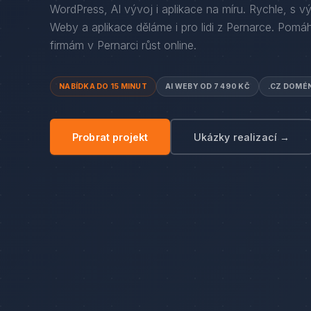
WordPress, AI vývoj i aplikace na míru. Rychle, s v
Weby a aplikace děláme i pro lidi
z
Pernarce
. Pomá
firmám
v
Pernarci
růst online.
NABÍDKA DO 15 MINUT
AI WEBY OD 7 490 KČ
.CZ DOMÉ
Probrat projekt
Ukázky realizací →