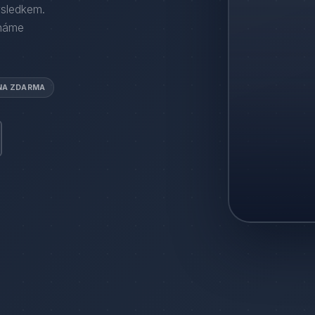
ýsledkem.
háme
NA ZDARMA