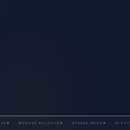
WEBOVÉ APLIKACE
SPRÁVA WEBŮ
AI VÝVOJ