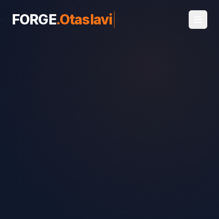
FORGE
.
Otaslavice
|