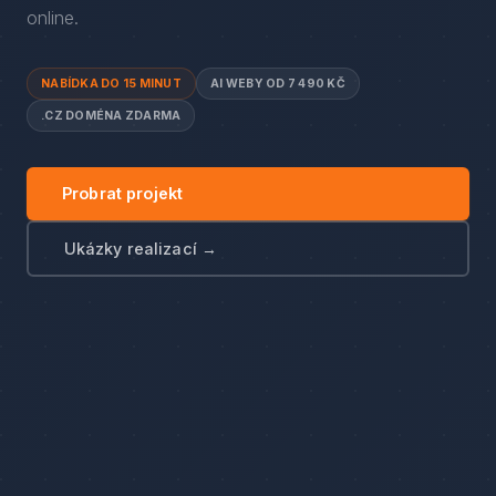
online.
NABÍDKA DO 15 MINUT
AI WEBY OD 7 490 KČ
.CZ DOMÉNA ZDARMA
Probrat projekt
Ukázky realizací →