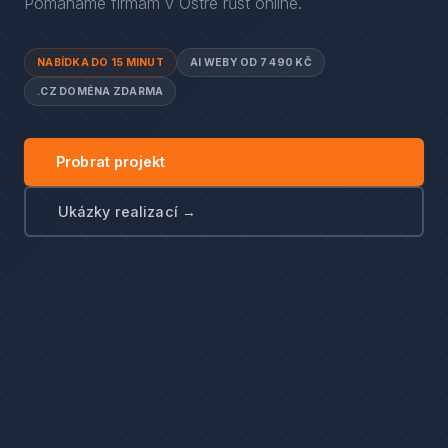
Pomáháme firmám
v
Ostré
růst online.
NABÍDKA DO 15 MINUT
AI WEBY OD 7 490 KČ
.CZ DOMÉNA ZDARMA
Probrat projekt
Ukázky realizací →