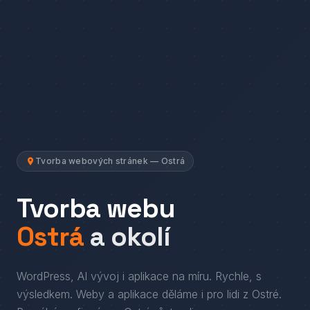
Tvorba webových stránek — Ostrá
Tvorba webu
Ostrá
a okolí
WordPress, AI vývoj i aplikace na míru. Rychle, s
výsledkem.
Weby a aplikace děláme i pro lidi
z
Ostré
.