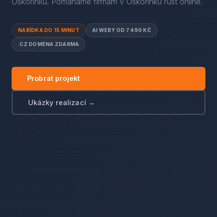
Oskořínku
. Pomáháme firmám
v
Oskořínku
růst online.
NABÍDKA DO 15 MINUT
AI WEBY OD 7 490 KČ
.CZ DOMÉNA ZDARMA
Probrat projekt
Ukázky realizací →