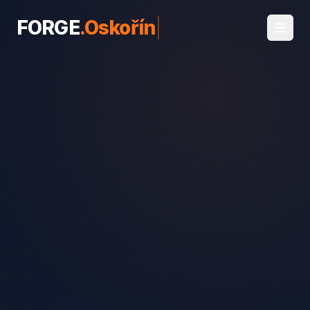
FORGE
.
Oskořínek
|