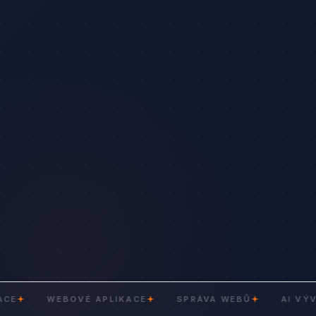
WEBOVÉ APLIKACE
SPRÁVA WEBŮ
AI VÝVOJ