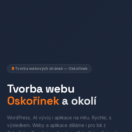
Tvorba webových stránek — Oskořínek
Tvorba webu
Oskořínek
a okolí
WordPress, AI vývoj i aplikace na míru. Rychle, s
výsledkem.
Weby a aplikace děláme i pro lidi
z