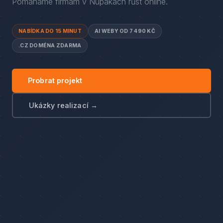
Pomáháme firmám
v
Nupakách
růst online.
NABÍDKA DO 15 MINUT
AI WEBY OD 7 490 KČ
.CZ DOMÉNA ZDARMA
Probrat projekt
Ukázky realizací →