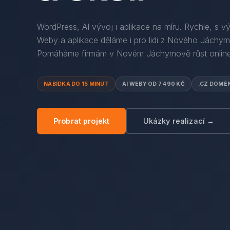
WordPress, AI vývoj i aplikace na míru. Rychle, s v
Weby a aplikace děláme i pro lidi
z
Nového Jáchym
Pomáháme firmám
v
Novém Jáchymově
růst online
NABÍDKA DO 15 MINUT
AI WEBY OD 7 490 KČ
.CZ DOMÉ
Probrat projekt
Ukázky realizací →