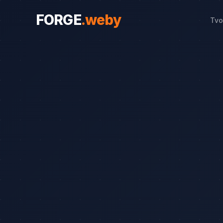
FORGE
.
weby
Tvo
WEBY PRO OBORY
Weby pro obory
19
Řemeslníci
Srovnání
8
Advokáti
Průvodce
8
Startupy
Blog
7
Advokáti (solo)
Zubaři
Okna a dveře
Bezpečnostní služby
Web od 7 490 Kč
Kalkulačka 