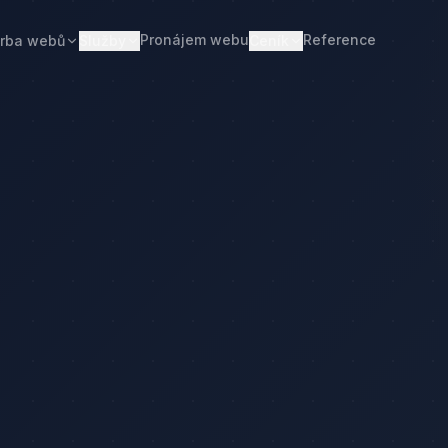
Pronájem webu
Reference
rba webů
Služby
Ceník
Web od 7 490 Kč
Ceník tvorby webu
Realitní makléři
Restaurace
Pronájem webu
Kalkulačka ceny
Developeři
Freelanceři
Správa webu
Kolik stojí web
Stavební firmy
Realitní kanceláře
Tvorba firemního webu
Kolik stojí firemní web
Penziony
Malé restaurace
Redesign webu
Kolik stojí redesign
Truhláři
Podlaháři
Správa WordPressu
Správa WordPressu — cena
Fotovoltaika
Kuchyňská studia
Web pro malé firmy
Kolik stojí web v 2026
Web pro podnikatele
Web pro malou firmu
ceny
Web, který přivádí poptávky
Proč web stojí méně