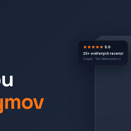
5.0
25+ ověřených recenzí
Google ·
Váš-Webmaster.cz
bu
ymov