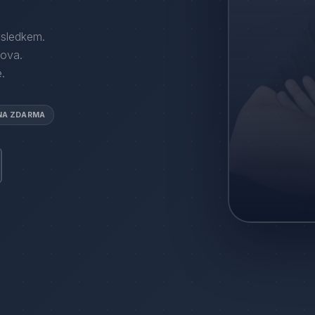
ýsledkem.
ova
.
.
NA ZDARMA