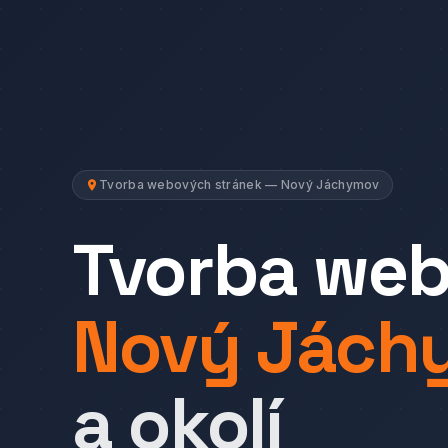
Tvorba webových stránek — Nový Jáchymov
Tvorba we
Nový Jách
a okolí