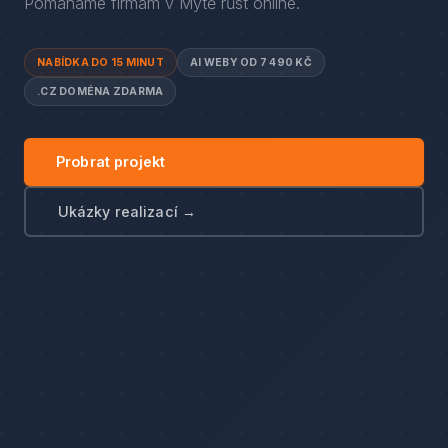
Pomáháme firmám
v
Mýtě
růst online.
NABÍDKA DO 15 MINUT
AI WEBY OD 7 490 KČ
.CZ DOMÉNA ZDARMA
Probrat projekt
Ukázky realizací →