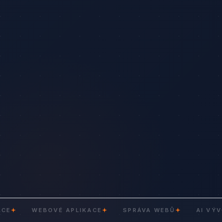
WEBOVÉ APLIKACE
SPRÁVA WEBŮ
AI VÝVOJ