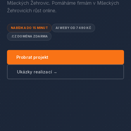
Mšeckých Žehrovic
. Pomáháme firmám
v
Mšeckých
Žehrovicích
růst online.
NABÍDKA DO 15 MINUT
AI WEBY OD 7 490 KČ
.CZ DOMÉNA ZDARMA
Probrat projekt
Ukázky realizací →