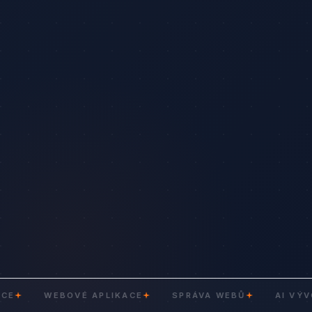
WEBOVÉ APLIKACE
SPRÁVA WEBŮ
AI VÝVOJ