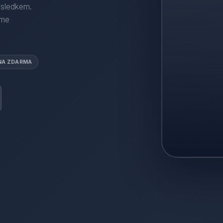
ýsledkem.
áme
NA ZDARMA