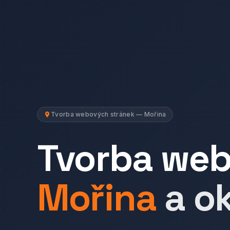
Tvorba webových stránek — Mořina
Tvorba we
Mořina
a ok