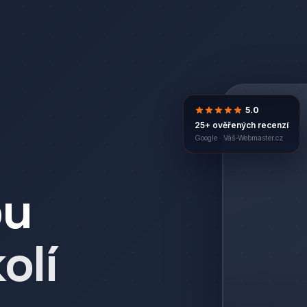
5.0
25+ ověřených recenzí
Google ·
Váš-Webmaster.cz
bu
olí