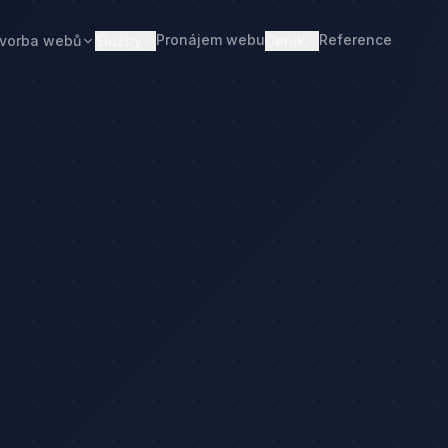
Pronájem webu
Reference
vorba webů
Služby
Ceník
Web od 7 490 Kč
Ceník tvorby webu
Realitní makléři
Restaurace
Pronájem webu
Kalkulačka ceny
Developeři
Freelanceři
Správa webu
Kolik stojí web
Stavební firmy
Realitní kanceláře
Tvorba firemního webu
Kolik stojí firemní web
Penziony
Malé restaurace
Redesign webu
Kolik stojí redesign
Truhláři
Podlaháři
Správa WordPressu
Správa WordPressu — cena
Fotovoltaika
Kuchyňská studia
Web pro malé firmy
Kolik stojí web v 2026
Web pro podnikatele
Web pro malou firmu
ka ceny
Web, který přivádí poptávky
Proč web stojí méně