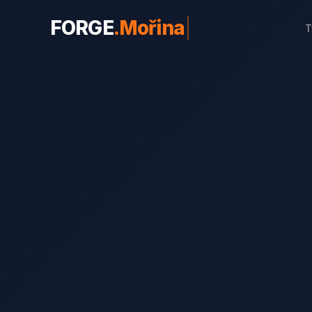
FORGE
.
Mořina
|
T
WEBY PRO OBORY
Weby pro obory
19
Řemeslníci
Srovnání
8
Advokáti
Průvodce
8
Startupy
Blog
7
Advokáti (solo)
Zubaři
Okna a dveře
Bezpečnostní služby
Web od 7 490 Kč
Kalkulač