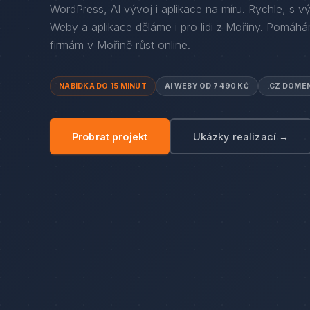
WordPress, AI vývoj i aplikace na míru. Rychle, s v
Weby a aplikace děláme i pro lidi
z
Mořiny
. Pomáh
firmám
v
Mořině
růst online.
NABÍDKA DO 15 MINUT
AI WEBY OD 7 490 KČ
.CZ DOMÉ
Probrat projekt
Ukázky realizací →