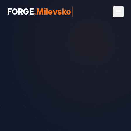
FORGE
.
Milevsko
|