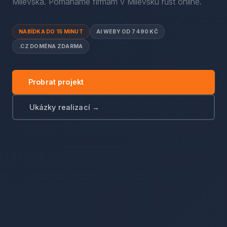
Milevska
. Pomáháme firmám
v
Milevsku
růst online.
NABÍDKA DO 15 MINUT
AI WEBY OD 7 490 KČ
.CZ DOMÉNA ZDARMA
Probrat projekt
Ukázky realizací →