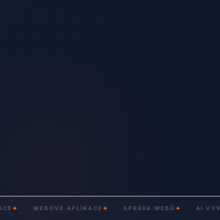
WEBOVÉ APLIKACE
SPRÁVA WEBŮ
AI VÝVOJ