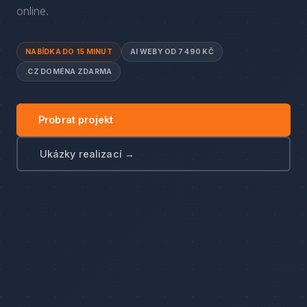
online.
NABÍDKA DO 15 MINUT
AI WEBY OD 7 490 KČ
.CZ DOMÉNA ZDARMA
Probrat projekt
Ukázky realizací →