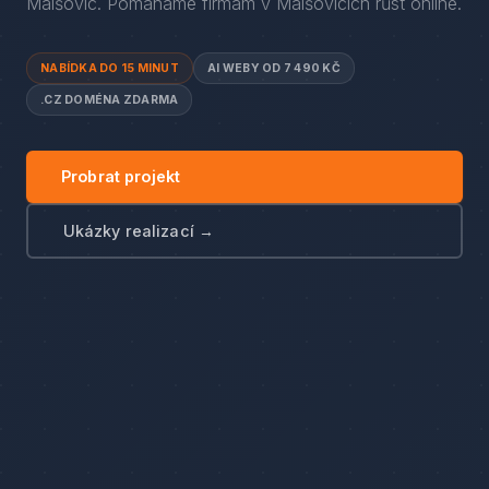
Malšovic
. Pomáháme firmám
v
Malšovicích
růst online.
NABÍDKA DO 15 MINUT
AI WEBY OD 7 490 KČ
.CZ DOMÉNA ZDARMA
Probrat projekt
Ukázky realizací →