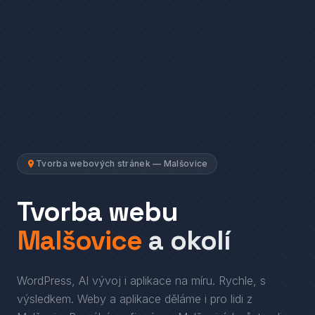
Tvorba webových stránek — Malšovice
Tvorba webu
Malšovice
a okolí
WordPress, AI vývoj i aplikace na míru. Rychle, s
výsledkem.
Weby a aplikace děláme i pro lidi
z