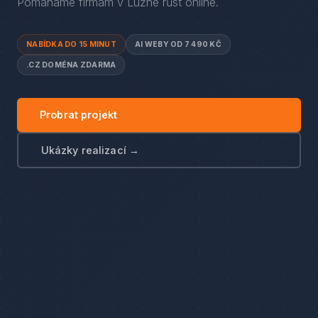
Pomáháme firmám
v
Lužné
růst online.
NABÍDKA DO 15 MINUT
AI WEBY OD 7 490 KČ
.CZ DOMÉNA ZDARMA
Probrat projekt
Ukázky realizací →