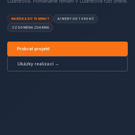
Ludmírova
. Pomáháme firmám
v
Ludmírově
růst online.
NABÍDKA DO 15 MINUT
AI WEBY OD 7 490 KČ
.CZ DOMÉNA ZDARMA
Probrat projekt
Ukázky realizací →