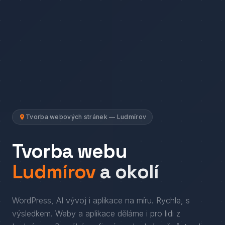
Tvorba webových stránek — Ludmírov
Tvorba webu
Ludmírov
a okolí
WordPress, AI vývoj i aplikace na míru. Rychle, s
výsledkem.
Weby a aplikace děláme i pro lidi
z