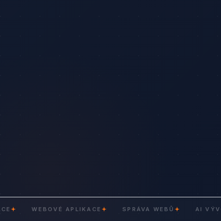
WEBOVÉ APLIKACE
SPRÁVA WEBŮ
AI VÝVOJ