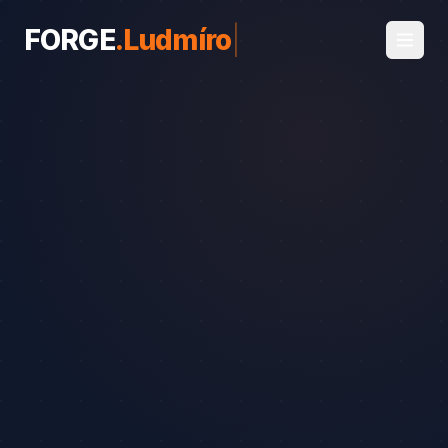
FORGE
.
Ludmírov
|