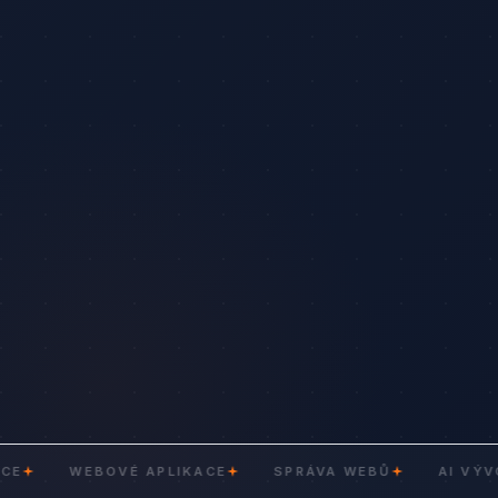
WEBOVÉ APLIKACE
SPRÁVA WEBŮ
AI VÝVOJ