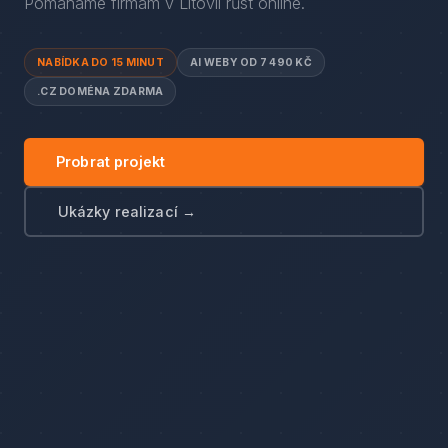
Pomáháme firmám
v
Litovli
růst online.
NABÍDKA DO 15 MINUT
AI WEBY OD 7 490 KČ
.CZ DOMÉNA ZDARMA
Probrat projekt
Ukázky realizací →