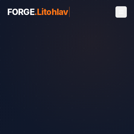
FORGE
.
Litohlavy
|