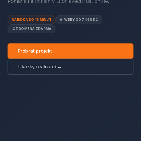
Pomáháme firmám
v
Litohlavech
růst online.
NABÍDKA DO 15 MINUT
AI WEBY OD 7 490 KČ
.CZ DOMÉNA ZDARMA
Probrat projekt
Ukázky realizací →