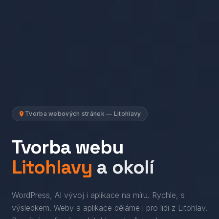
Tvorba webových stránek — Litohlavy
Tvorba webu
Litohlavy
a okolí
WordPress, AI vývoj i aplikace na míru. Rychle, s
výsledkem.
Weby a aplikace děláme i pro lidi
z
Litohlav
.