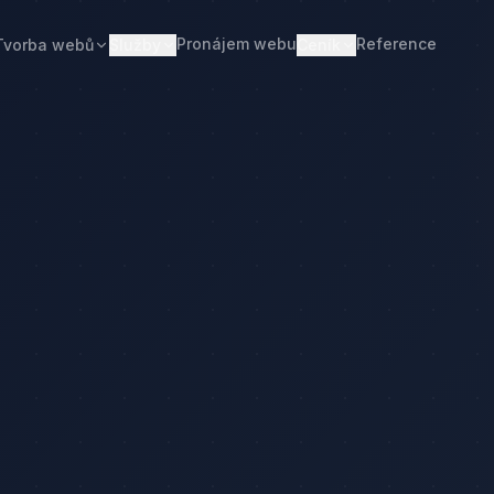
Pronájem webu
Reference
Tvorba webů
Služby
Ceník
Web od 7 490 Kč
Ceník tvorby webu
Realitní makléři
Restaurace
Pronájem webu
Kalkulačka ceny
Developeři
Freelanceři
Správa webu
Kolik stojí web
Stavební firmy
Realitní kanceláře
Tvorba firemního webu
Kolik stojí firemní web
Penziony
Malé restaurace
Redesign webu
Kolik stojí redesign
Truhláři
Podlaháři
Správa WordPressu
Správa WordPressu — cena
Fotovoltaika
Kuchyňská studia
Web pro malé firmy
Kolik stojí web v 2026
Web pro podnikatele
Web pro malou firmu
čka ceny
Web, který přivádí poptávky
Proč web stojí méně