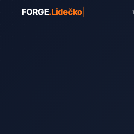
FORGE
.
Lidečko
|
WEBY PRO OBORY
Weby pro obory
19
Řemeslníci
Srovnání
8
Advokáti
Průvodce
8
Startupy
Blog
7
Advokáti (solo)
Zubaři
Okna a dveře
Bezpečnostní služby
Web od 7 490 Kč
Kalkula