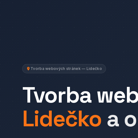
Tvorba webových stránek — Lidečko
Tvorba we
Lidečko
a o