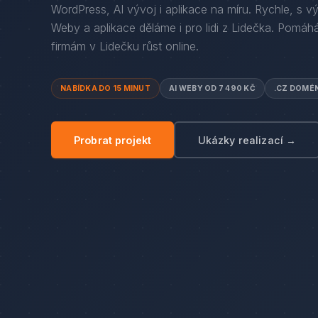
WordPress, AI vývoj i aplikace na míru. Rychle, s v
Weby a aplikace děláme i pro lidi
z
Lidečka
. Pomáh
firmám
v
Lidečku
růst online.
NABÍDKA DO 15 MINUT
AI WEBY OD 7 490 KČ
.CZ DOMÉ
Probrat projekt
Ukázky realizací →