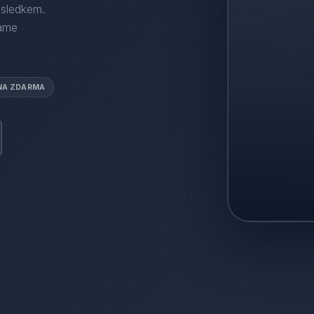
ýsledkem.
áme
NA ZDARMA