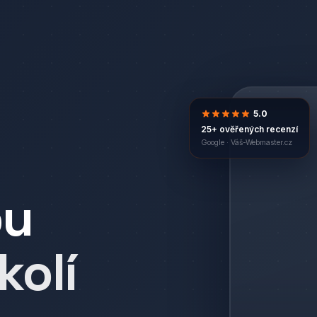
5.0
25+ ověřených recenzí
Google ·
Váš-Webmaster.cz
bu
kolí