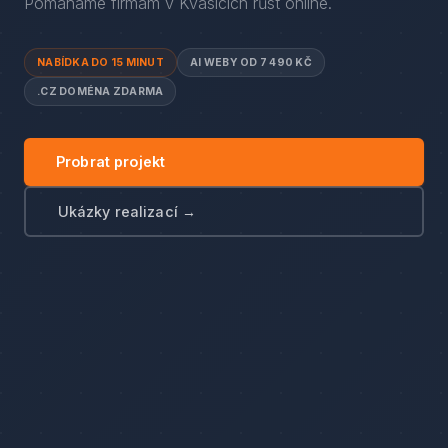
Pomáháme firmám
v
Kvasicích
růst online.
NABÍDKA DO 15 MINUT
AI WEBY OD 7 490 KČ
.CZ DOMÉNA ZDARMA
Probrat projekt
Ukázky realizací →