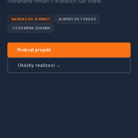
Pomáháme firmám
v
Kraslicích
růst online.
NABÍDKA DO 15 MINUT
AI WEBY OD 7 490 KČ
.CZ DOMÉNA ZDARMA
Probrat projekt
Ukázky realizací →