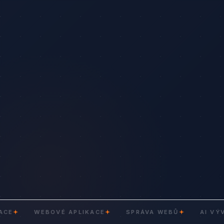
WEBOVÉ APLIKACE
SPRÁVA WEBŮ
AI VÝVOJ