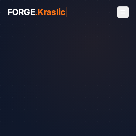
FORGE
.
Kraslice
|