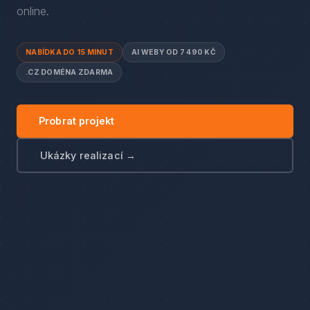
online.
NABÍDKA DO 15 MINUT
AI WEBY OD 7 490 KČ
.CZ DOMÉNA ZDARMA
Probrat projekt
Ukázky realizací →