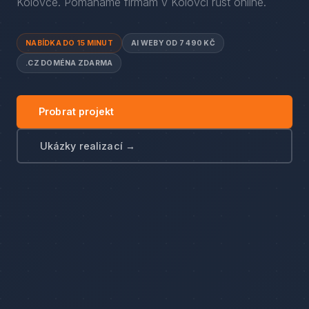
Kolovče
. Pomáháme firmám
v
Kolovči
růst online.
NABÍDKA DO 15 MINUT
AI WEBY OD 7 490 KČ
.CZ DOMÉNA ZDARMA
Probrat projekt
Ukázky realizací →