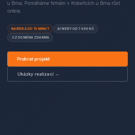
u Brna
. Pomáháme firmám
v
Kobeřicích u Brna
růst
online.
NABÍDKA DO 15 MINUT
AI WEBY OD 7 490 KČ
.CZ DOMÉNA ZDARMA
Probrat projekt
Ukázky realizací →