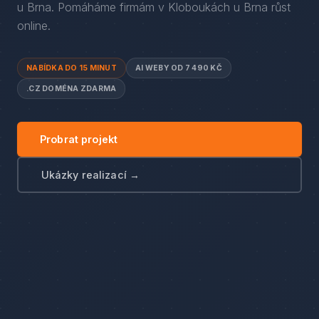
u Brna
. Pomáháme firmám
v
Kloboukách u Brna
růst
online.
NABÍDKA DO 15 MINUT
AI WEBY OD 7 490 KČ
.CZ DOMÉNA ZDARMA
Probrat projekt
Ukázky realizací →