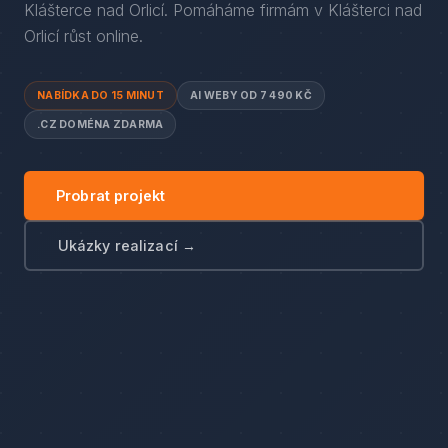
Klášterce nad Orlicí
. Pomáháme firmám
v
Klášterci nad
Orlicí
růst online.
NABÍDKA DO 15 MINUT
AI WEBY OD 7 490 KČ
.CZ DOMÉNA ZDARMA
Probrat projekt
Ukázky realizací →