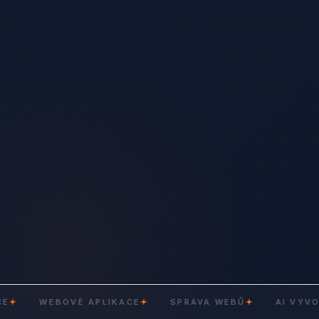
WEBOVÉ APLIKACE
SPRÁVA WEBŮ
AI VÝVOJ