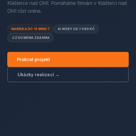
Klášterce nad Ohří
. Pomáháme firmám
v
Klášterci nad
Ohří
růst online.
NABÍDKA DO 15 MINUT
AI WEBY OD 7 490 KČ
.CZ DOMÉNA ZDARMA
Probrat projekt
Ukázky realizací →