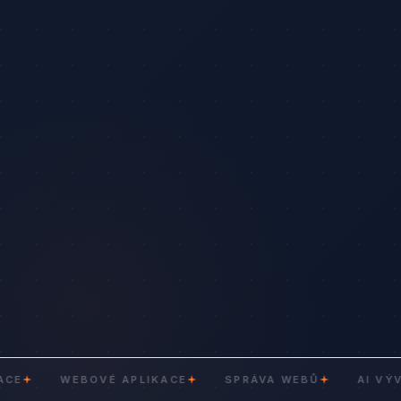
WEBOVÉ APLIKACE
SPRÁVA WEBŮ
AI VÝVOJ