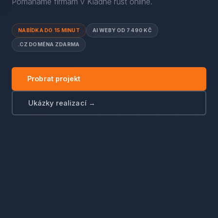
Pomáháme firmám
v
Kladně
růst online.
NABÍDKA DO 15 MINUT
AI WEBY OD 7 490 KČ
.CZ DOMÉNA ZDARMA
Probrat projekt
Ukázky realizací →