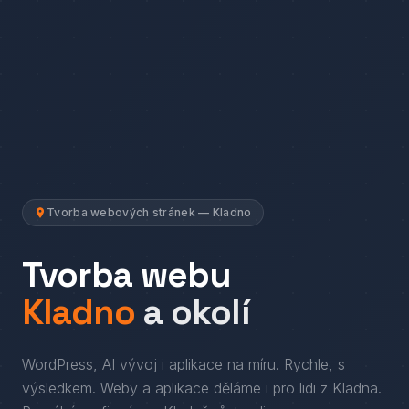
Tvorba webových stránek — Kladno
Tvorba webu
Kladno
a okolí
WordPress, AI vývoj i aplikace na míru. Rychle, s
výsledkem.
Weby a aplikace děláme i pro lidi
z
Kladna
.