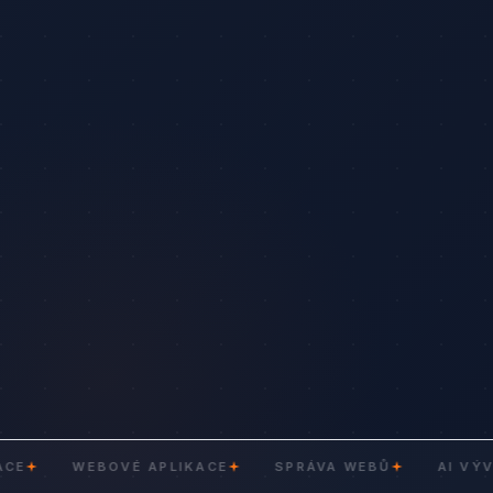
WEBOVÉ APLIKACE
SPRÁVA WEBŮ
AI VÝVOJ