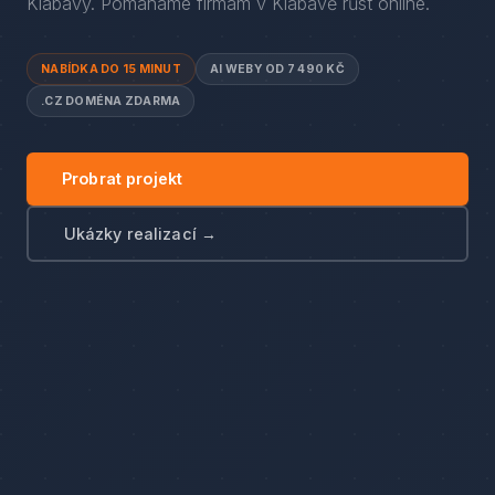
Klabavy
. Pomáháme firmám
v
Klabavě
růst online.
NABÍDKA DO 15 MINUT
AI WEBY OD 7 490 KČ
.CZ DOMÉNA ZDARMA
Probrat projekt
Ukázky realizací →