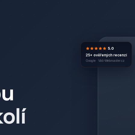
5.0
25+ ověřených recenzí
Google ·
Váš-Webmaster.cz
bu
olí