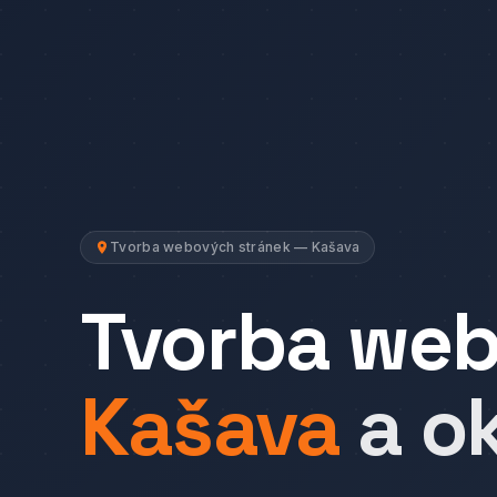
Tvorba webových stránek — Kašava
Tvorba we
Kašava
a ok