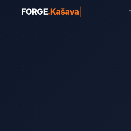
FORGE
.
Kašava
|
WEBY PRO OBORY
Weby pro obory
19
Řemeslníci
Srovnání
8
Advokáti
Průvodce
8
Startupy
Blog
7
Advokáti (solo)
Zubaři
Okna a dveře
Bezpečnostní služby
Web od 7 490 Kč
Kalkulač