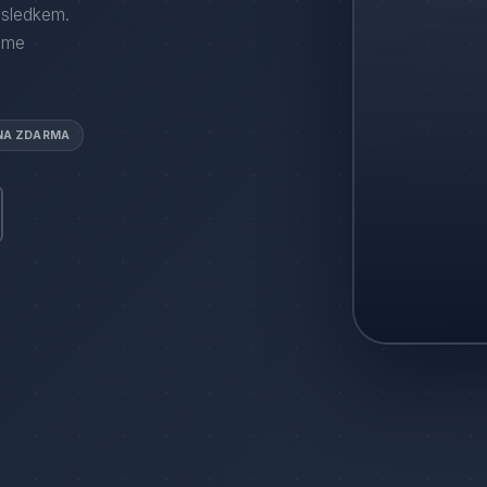
ýsledkem.
áme
NA ZDARMA