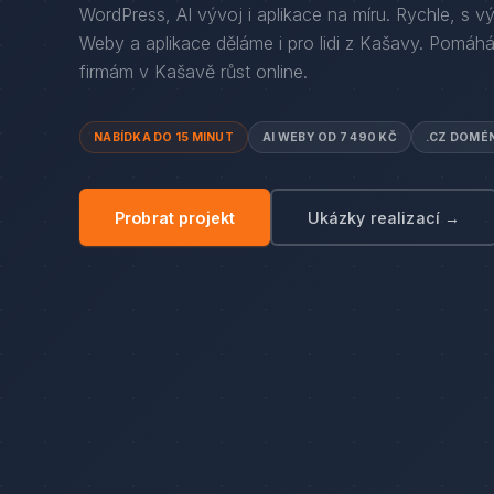
WordPress, AI vývoj i aplikace na míru. Rychle, s v
Weby a aplikace děláme i pro lidi
z
Kašavy
. Pomáh
firmám
v
Kašavě
růst online.
NABÍDKA DO 15 MINUT
AI WEBY OD 7 490 KČ
.CZ DOMÉ
Probrat projekt
Ukázky realizací →