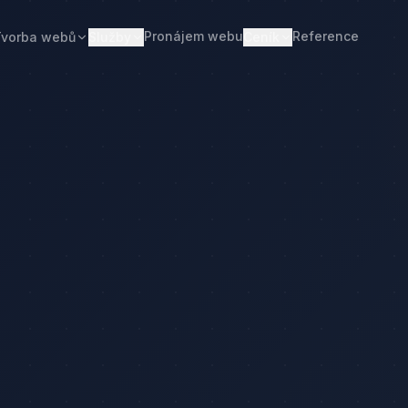
Pronájem webu
Reference
Tvorba webů
Služby
Ceník
Web od 7 490 Kč
Ceník tvorby webu
Realitní makléři
Restaurace
Pronájem webu
Kalkulačka ceny
Developeři
Freelanceři
Správa webu
Kolik stojí web
Stavební firmy
Realitní kanceláře
Tvorba firemního webu
Kolik stojí firemní web
Penziony
Malé restaurace
Redesign webu
Kolik stojí redesign
Truhláři
Podlaháři
Správa WordPressu
Správa WordPressu — cena
Fotovoltaika
Kuchyňská studia
Web pro malé firmy
Kolik stojí web v 2026
Web pro podnikatele
Web pro malou firmu
ka ceny
Web, který přivádí poptávky
Proč web stojí méně